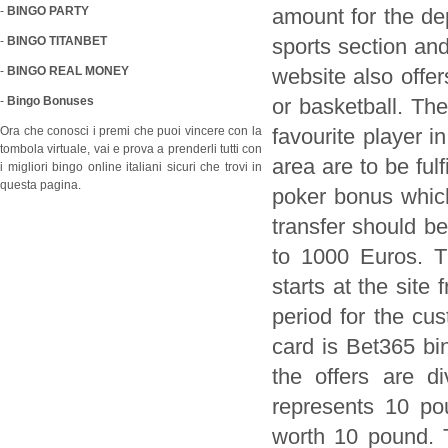
-
BINGO PARTY
amount for the dep
-
BINGO TITANBET
sports section and
-
BINGO REAL MONEY
website also offer
-
Bingo Bonuses
or basketball. Th
Ora che conosci i premi che puoi vincere con la
favourite player 
tombola virtuale, vai e prova a prenderli tutti con
area are to be fulfi
i migliori bingo online italiani sicuri che trovi in
questa pagina.
poker bonus which
transfer should be
to 1000 Euros. T
starts at the sit
period for the cu
card is Bet365 bi
the offers are di
represents 10 pou
worth 10 pound. T