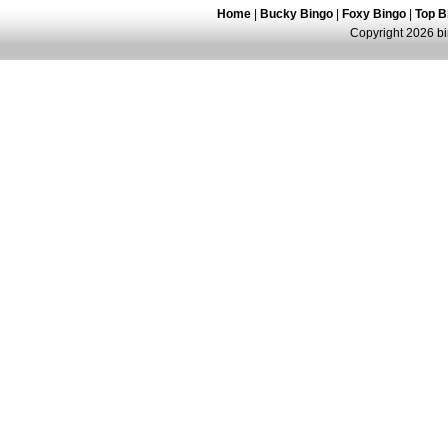
Home
|
Bucky Bingo
|
Foxy Bingo
|
Top B
Copyright 2026
b