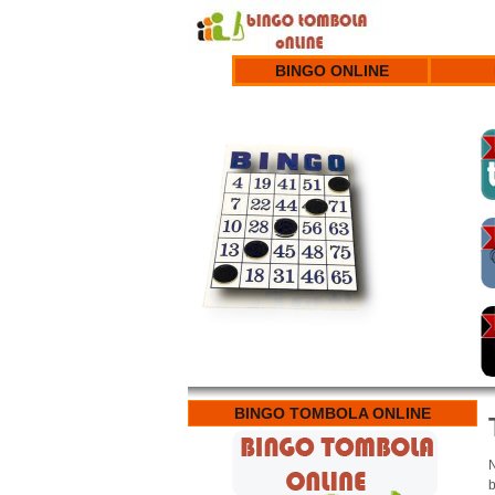
BINGO ONLINE
BINGO TOMBOLA ONLINE
N
b