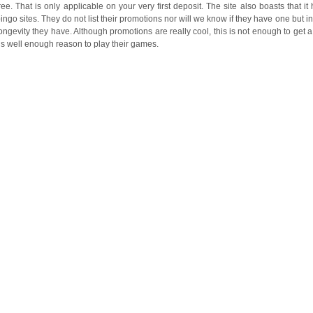
ree. That is only applicable on your very first deposit. The site also boasts that
ingo sites. They do not list their promotions nor will we know if they have one but in
ongevity they have. Although promotions are really cool, this is not enough to get
s well enough reason to play their games.