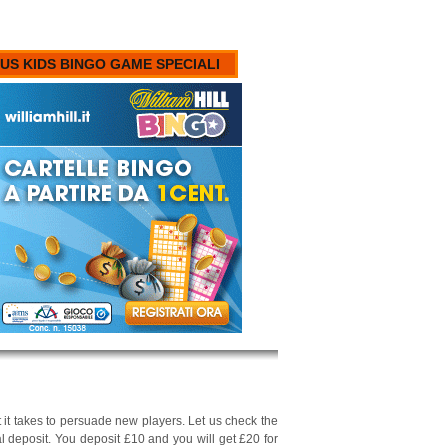
NUS
KIDS BINGO GAME
SPECIALI
 it takes to persuade new players. Let us check the
al deposit. You deposit £10 and you will get £20 for