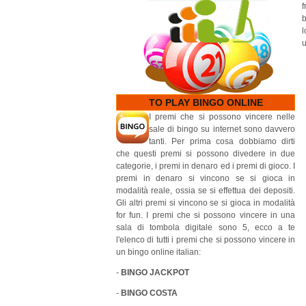
f
b
l
u
TO PLAY BINGO ONLINE
I premi che si possono vincere nelle
sale di bingo su internet sono davvero
tanti. Per prima cosa dobbiamo dirti
che questi premi si possono divedere in due
categorie, i premi in denaro ed i premi di gioco. I
premi in denaro si vincono se si gioca in
modalità reale, ossia se si effettua dei depositi.
Gli altri premi si vincono se si gioca in modalità
for fun. I premi che si possono vincere in una
sala di tombola digitale sono 5, ecco a te
l'elenco di tutti i premi che si possono vincere in
un bingo online italian:
-
BINGO JACKPOT
-
BINGO COSTA